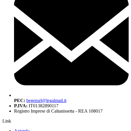
PEC:
begensrl@legalmail.it
P.IVA:
IT01382890117
Registro Imprese di Caltanissetta - REA 108017
Link
Azienda