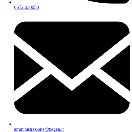
0572 030053
amministrazione@begen.it